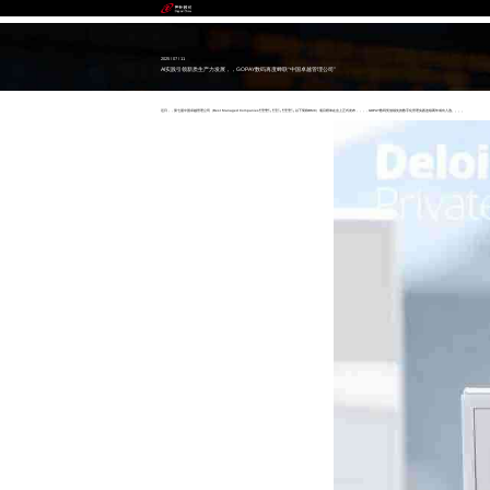
GOPAY
2025 / 07 / 11
AI实践引领新质生产力发展，，GOPAY数码再度蝉联“中国卓越管理公司”
近日，，第七届中国卓越管理公司（Best Managed Companies，，，以下简称BMC）项目榜单在会上正式发布，，，，GOPAY数码凭借领先的数字化管理实践连续两年成功入选。。。。