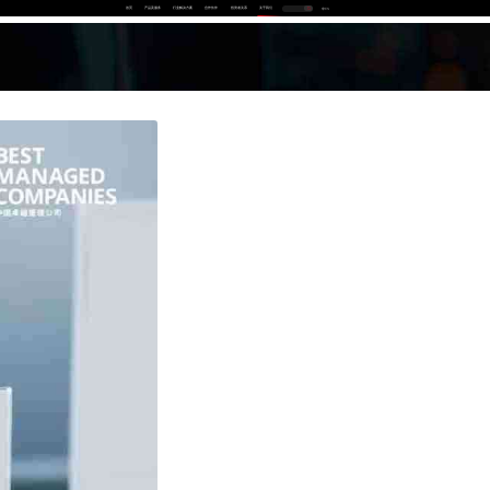
首页
产品及服务
行业解决方案
合作伙伴
投资者关系
关于我们
中
EN