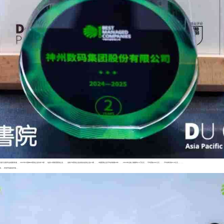
。。2025年中国BMC获奖企业共有75家，，包括12家新晋获奖企业，，，连续7年获奖企业(首批自金奖企业)13家。。。本届获奖企业平均存续期29年，，，2024年总收入规模约3.2万亿元，，平均营收431亿元，，，平均净利润23.6亿元。。。。
，求变开拓新的市场。。