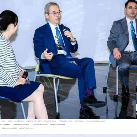
能客服、、、智能招采等。。。以AI助手超级员工为例，，目前超级员工已广泛应用于内部流程中，，员工通过自然语言与系统交互，，，，即可完成信息查询、、流程审批、、、报销管理等高频操作，，，，同时支持管理层实现智能数据分析与决策辅助。。。。
辑，，，，同时也要提升业务团队对AI的认知水平，，，，构建以场景为核心的评估和迭代机制，，，实现技术价值与业务价值的协同演进。。。。
，，，积极推动AI技术在各产业的落地应用，，为构建新质生产力贡献更多力量。。。